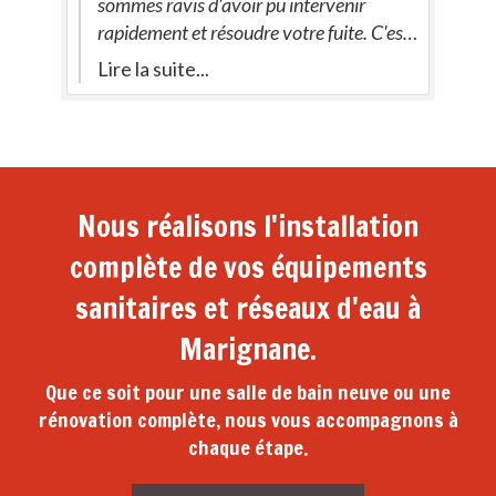
oir
sommes ravis d'avoir pu intervenir
es
rapidement et résoudre votre fuite. C'est
re
exactement ce que nous recherchons:
Lire la suite...
nt
être à l'écoute et vous offrir une solution
à
efficace. N'hésitez pas à nous
ts.
recontacter pour vos prochains besoins
en plomberie, chauffage ou
à
climatisation.
Nous réalisons l'installation
complète de vos équipements
sanitaires et réseaux d'eau à
Marignane.
Que ce soit pour une salle de bain neuve ou une
rénovation complète, nous vous accompagnons à
chaque étape.