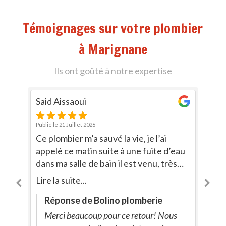
Témoignages sur votre plombier
à Marignane
Ils ont goûté à notre expertise
Said Aissaoui
Ri
Publié le 21 Juillet 2026
Publ
Ce plombier m’a sauvé la vie, je l’ai
Un
e
appelé ce matin suite à une fuite d’eau
en
e
dans ma salle de bain il est venu, très
de
professionnel. Très réactif il a su me
ye
Lire la suite...
Lir
conseiller et surtout me réparer ! Je le
pr
Réponse de Bolino plomberie
recommande fortement Je garde son
numéro précieusement
Merci beaucoup pour ce retour! Nous